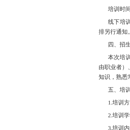
培训时
线下培
排另行通知
四、招
本次培
由职业者）
知识，熟悉
五、培
1.培
2.培训
3.培训