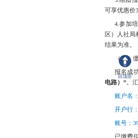
可享优惠价3
4.参
区）人社局
结果为准。
（二）
报名成
回顶部
电路）”
。
账户名
开户行
账号：390
已缴费