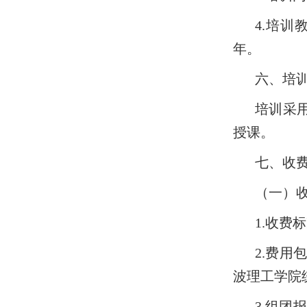
4.培
年。
六、培
培训采
授课。
七、收
（一）
1.收费标
2.费
波理工学院
3.组团