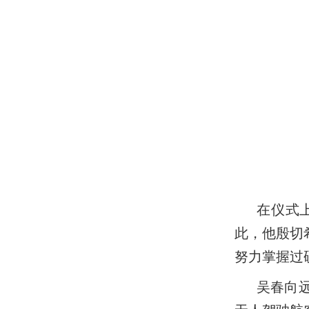
在仪式
此，他殷切
努力掌握过
吴春向