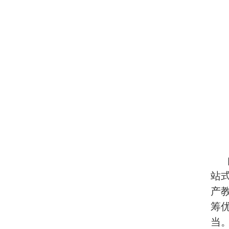
站
产
筹
当