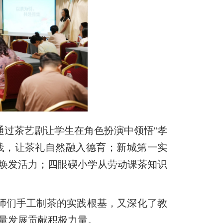
通过茶艺剧让学生在角色扮演中领悟“孝
实践，让茶礼自然融入德育；新城第一实
焕发活力；四眼碶小学从劳动课茶知识
师们手工制茶的实践根基，又深化了教
量发展贡献积极力量。