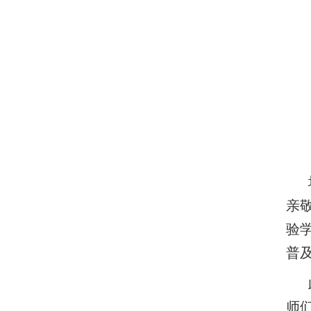
亲
验
普
师