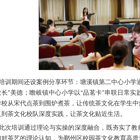
培训期间还设案例分享环节：塘溪镇第二中心小学
敬长”美德；瞻岐镇中心小学以“品茗卡”串联日常
学校从宋代点茶到围炉煮茶，让传统茶文化在学生中
及到茶文化校队深度实践，让茶文化贴近生活。
此次培训通过理论与实操的深度融合，既夯实了教
们对茶艺的理论认知，为鄞州区校园茶文化教育高质