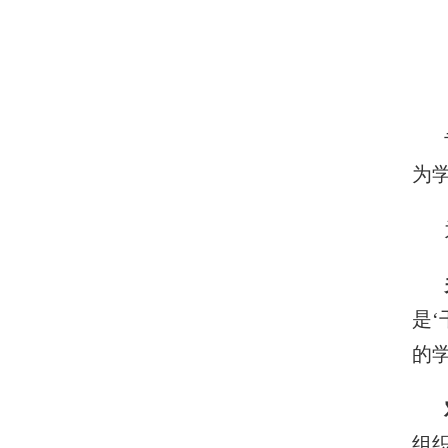
为
是
的
组