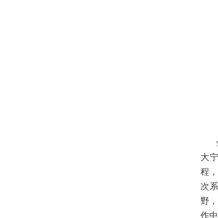
大
程
次
野
作中