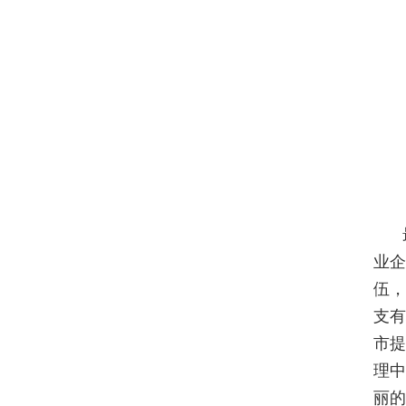
业
伍，
支
市
理
丽的