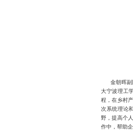
金朝晖副
大宁波理工
程，在乡村
次系统理论
野，提高个
作中，帮助企