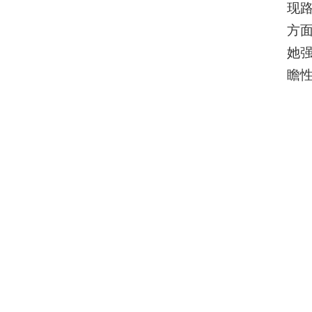
现
方
她
瞻