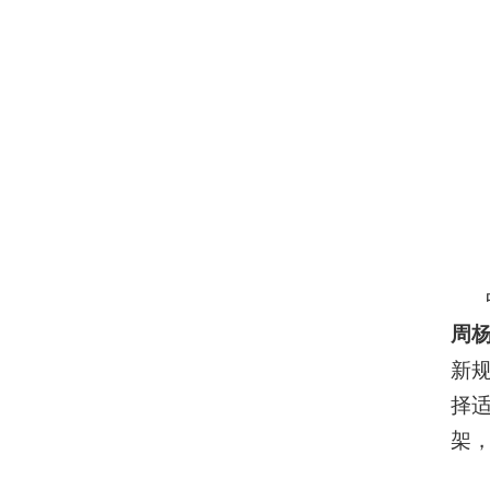
周
新
择适
架