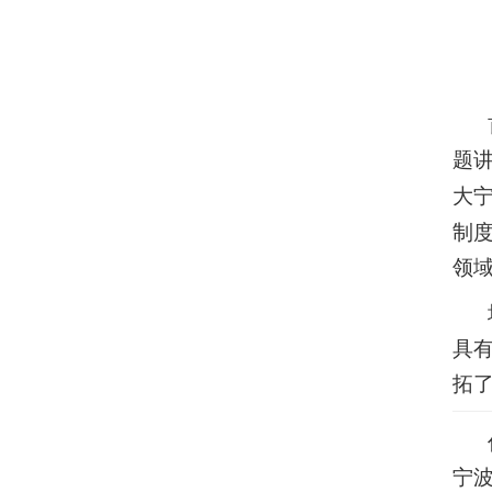
题
大
制
领
具
拓
宁