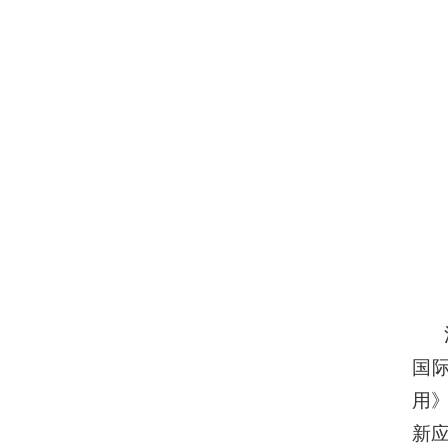
国
用
新