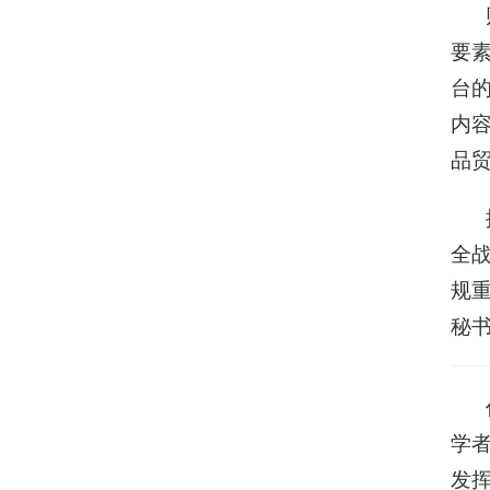
要
台
内
品
全
规
秘
学
发